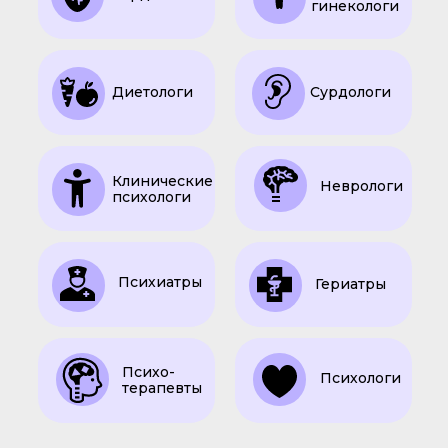
гинекологи
Диетологи
Сурдологи
Клинические
Неврологи
психологи
Психиатры
Гериатры
Психо-
Психологи
терапевты