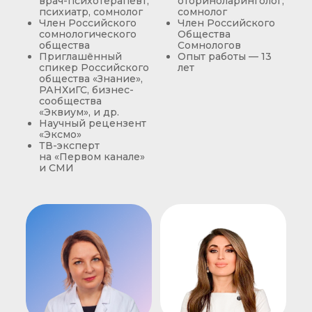
врач-психотерапевт,
оториноларинголог,
психиатр, сомнолог
сомнолог
Член Российского
Член Российского
сомнологического
Общества
общества
Сомнологов
Приглашённый
Опыт работы — 13
спикер Российского
лет
общества «Знание»,
РАНХиГС, бизнес-
сообщества
«Эквиум», и др.
Научный рецензент
«Эксмо»
ТВ-эксперт
на «Первом канале»
и СМИ