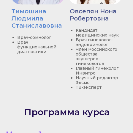
Тимошина
Овсепян Нона
Людмила
Робертовна
Станиславовна
Кандидат
медицинских наук
Врач-сомнолог
Врач гинеколог-
Врач
эндокринолог
функциональной
Член Российского
диагностики
общества
акушеров-
гинекологов
Главный гинеколог
Инвитро
Научный редактор
Эксмо
ТВ-эксперт
Программа курса