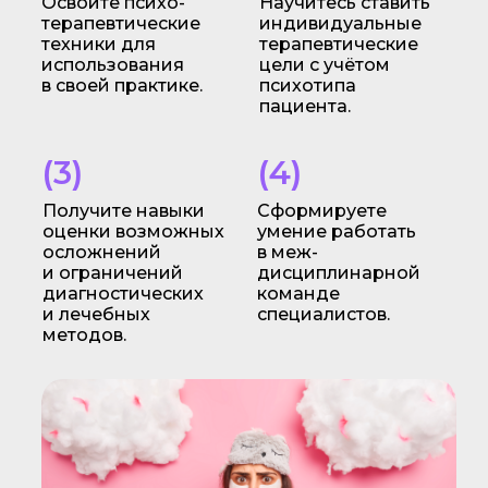
Освоите психо-
Научитесь ставить
терапевтические
индивидуальные
техники для
терапевтические
использования
цели с учётом
в своей практике.
психотипа
пациента.
(3)
(4)
Получите навыки
Сформируете
оценки возможных
умение работать
осложнений
в меж-
и ограничений
дисциплинарной
диагностических
команде
и лечебных
специалистов.
методов.