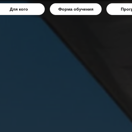
Для кого
Форма обучения
Прог