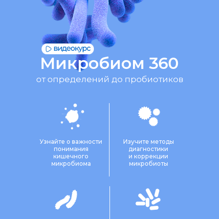
Микробиом 360
от определений до пробиотиков
Узнайте о важности
Изучите методы
понимания
диагностики
кишечного
и коррекции
микробиома
микробиоты