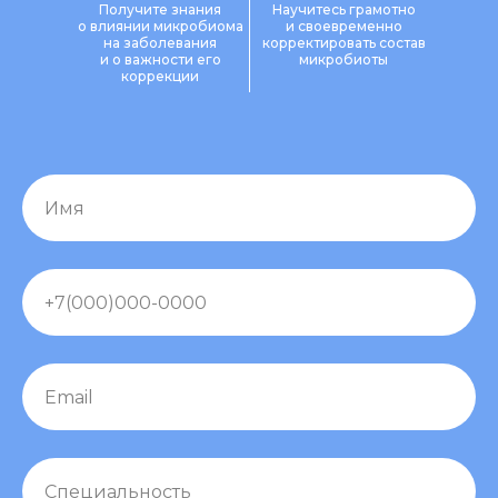
Получите знания
Научитесь грамотно
о влиянии микробиома
и своевременно
на заболевания
корректировать состав
и о важности его
микробиоты
коррекции