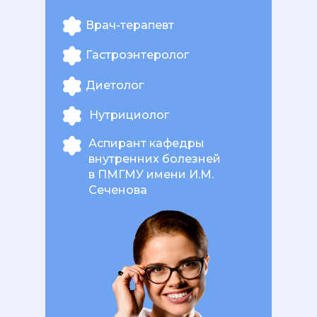
Врач-терапевт
Гастроэнтеролог
Диетолог
Нутрициолог
Аспирант кафедры
внутренних болезней
в ПМГМУ имени И.М.
Сеченова