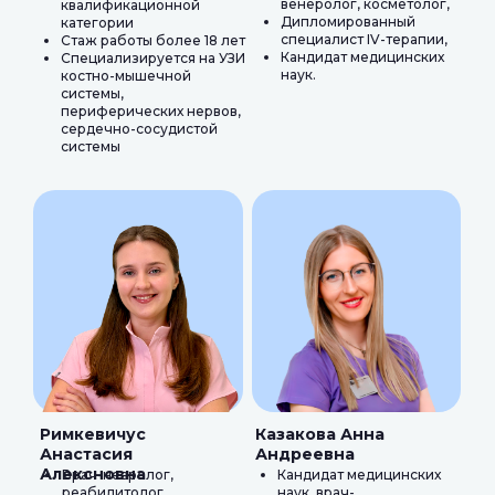
венеролог, косметолог,
квалификационной
Дипломированный
категории
специалист IV-терапии,
Стаж работы более 18 лет
Кандидат медицинских
Специализируется на УЗИ
наук.
костно-мышечной
системы,
периферических нервов,
сердечно-сосудистой
системы
Римкевичус
Казакова Анна
Анастасия
Андреевна
Алексновна
Врач-невролог,
Кандидат медицинских
реабилитолог,
наук, врач-