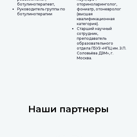
ботулинотерапевт,
оториноларинголог,
Руководитель группы по
фониатр, отоневролог
ботулинотерапии
(высшая
квалификационная
категория).
Старший научный
сотрудник,
преподаватель
образовательного
отдела ГБУЗ «НПЦ им. З.П.
Соловьёва ДЗМ», г.
Москва.
Наши партнеры