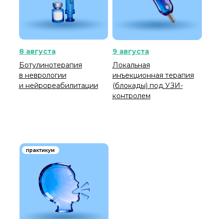
8 августа
9 августа
Ботулинотерапия
Локальная
в неврологии
инъекционная терапия
и нейрореабилитации
(блокады) под УЗИ-
контролем
практикум