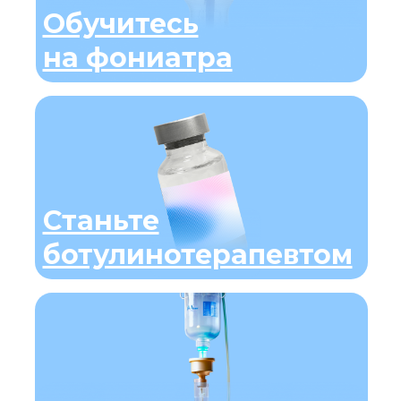
Обучитесь
на фониатра
Станьте
ботулинотерапевтом