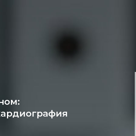
ном:
кардиография