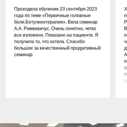
Проходила обучение 23 сентября 2023
Х
года по теме «Первичные головные
п
боли.Ботулинотерапия». Вела семинар
Р
А.А. Римкевичус. Очень понятно, четко
В
все изложено. Показано на пациенте. Я
п
получила то, что хотела. Спасибо
ч
большое за качественный продуктивный
д
семинар.
А
п
с
п
п
с