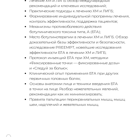
Лечение ХМ и ЛИГБ: обзор международных
рекомендаций и ключевых исследований;
Практические подходы к лечению ХМ и ЛИГБ;
Формирование индивидуальной программы лечения,
контроль эффективности, поддержка пациентов;
Механизмы противоболевого действия
ботулинического токсина типа, А (БТА);
Место ботулинотерапии в лечении ХМ и ЛИГБ. Обзор
доказательной базы эффективности и безопасности,
исследование PREEMPT, новейшие исследования
эффективности БТА в лечении ХМ и ЛИГБ;
Протокол инъекций БТА при ХМ, методики
«Фиксированные точки — фиксированные дозы»
и «Следуй за болью»;
Клинический опыт применения БТА при других
первичных головных болях;
Основы анатомии лица и техники введения БТА
в точки на лице. Разбор нежелательных явлений,
рекомендации как их минимизировать;
Правила пальпации перикраниальных мышц, мышц
шеи, надплечий и жевательных мышц.