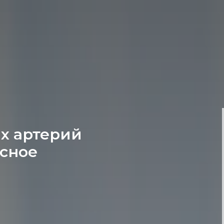
х артерий
ксное