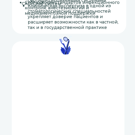
сертифицированными системами
Соблюдение стандартов инфекционного
CAD/CAM-систем
Клиническая экспертиза в одной из
контроля, анестезиологии и
стоматологических специальностей
медикаментозной поддержки
укрепляет доверие пациентов и
расширяет возможности как в частной,
так и в государственной практике