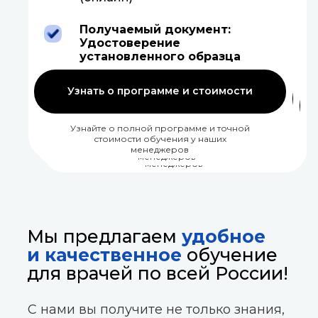
(онлайн)
(онлайн)
(онлайн)
Получаемый документ:
Получаемый документ:
Получаемый документ:
Удостоверение
Получаемый документ:
Удостоверение
Удостоверение
установленного образца
Удостоверение
установленного образца
установленного образца
установленного образца
Узнать о программе и стоимости
Узнать о программе и стоимости
Узнать о программе и стоимости
Узнать о программе и стоимости
Узнайте о полной программе и точной
Узнайте о полной программе и точной
Узнайте о полной программе и точной
стоимости обучения у наших
Узнайте о полной программе и точной
стоимости обучения у наших
стоимости обучения у наших
менеджеров
стоимости обучения у наших
менеджеров
менеджеров
менеджеров
Мы предлагаем
удобное
и качественное
обучение
для врачей по всей России!
С нами вы получите не только знания,