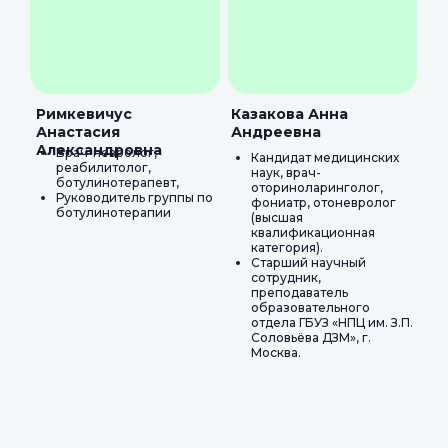
Римкевичус
Казакова Анна
Анастасия
Андреевна
Александровна
Врач-невролог,
Кандидат медицинских
реабилитолог,
наук, врач-
ботулинотерапевт,
оториноларинголог,
Руководитель группы по
фониатр, отоневролог
ботулинотерапии
(высшая
квалификационная
категория).
Старший научный
сотрудник,
преподаватель
образовательного
отдела ГБУЗ «НПЦ им. З.П.
Соловьёва ДЗМ», г.
Москва.