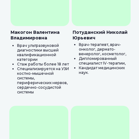
Макогон Валентина
Потуданский Николай
Владимировна
Юрьевич
Врач-терапевт, врач-
Врач ультразвуковой
онколог, дермато-
диагностики высшей
венеролог, косметолог,
квалификационной
Дипломированный
категории
специалист IV-терапии,
Стаж работы более 18 лет
Кандидат медицинских
Специализируется на УЗИ
наук.
костно-мышечной
системы,
периферических нервов,
сердечно-сосудистой
системы