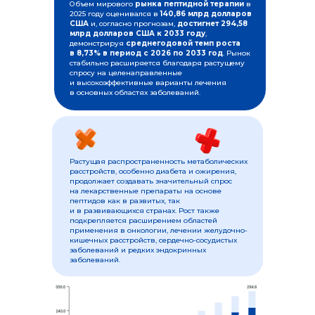
Объем мирового
рынка пептидной терапии
в
2025 году оценивался в
140,86 млрд долларов
США
и, согласно прогнозам,
достигнет 294,58
млрд долларов США к 2033 году
,
демонстрируя
среднегодовой темп роста
в 8,73% в период с 2026 по 2033 год
. Рынок
стабильно расширяется благодаря растущему
спросу на целенаправленные
и высокоэффективные варианты лечения
в основных областях заболеваний.
Растущая распространенность метаболических
расстройств, особенно диабета и ожирения,
продолжает создавать значительный спрос
на лекарственные препараты на основе
пептидов как в развитых, так
и в развивающихся странах. Рост также
подкрепляется расширением областей
применения в онкологии, лечении желудочно-
кишечных расстройств, сердечно-сосудистых
заболеваний и редких эндокринных
заболеваний.